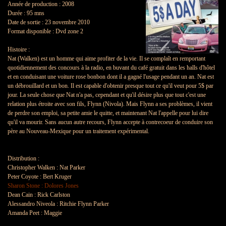
Année de production : 2008
Durée : 95 mns
Date de sortie : 23 novembre 2010
Format disponible : Dvd zone 2
!
Histoire :
Nat (Walken) est un homme qui aime profiter de la vie. Il se complaît en remportant
quotidiennement des concours à la radio, en buvant du café gratuit dans les halls d'hôtel
et en conduisant une voiture rose bonbon dont il a gagné l'usage pendant un an. Nat est
un débrouillard et un bon. Il est capable d'obtenir presque tout ce qu'il veut pour 5$ par
jour. La seule chose que Nat n'a pas, cependant et qu'il désire plus que tout c'est une
relation plus étroite avec son fils, Flynn (Nivola). Mais Flynn a ses problèmes, il vient
de perdre son emploi, sa petite amie le quitte, et maintenant Nat l'appelle pour lui dire
qu'il va mourir. Sans aucun autre recours, Flynn accepte à contrecoeur de conduire son
père au Nouveau-Mexique pour un traitement expérimental.
!
Distribution :
Christopher Walken : Nat Parker
Peter Coyote : Bert Kruger
Sharon Stone : Dolores Jones
Dean Cain : Rick Carlston
Alessandro Niveola : Ritchie Flynn Parker
Amanda Peet : Maggie