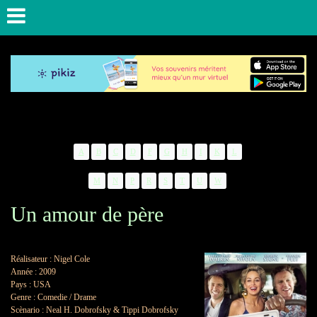
A
B
C
D
F
G
H
I
K
L
M
N
P
R
S
T
U
W
Un amour de père
Réalisateur : Nigel Cole
Année : 2009
Pays : USA
Genre : Comedie / Drame
Scènario :
Neal H. Dobrofsky
& Tippi Dobrofsky