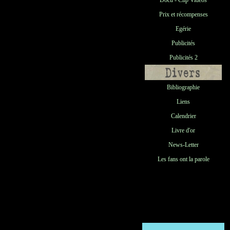
Docu - Clip Vidéos
Prix et récompenses
Egérie
Publicités
Publicités 2
Bibliographie
Liens
Calendrier
Livre d'or
News-Letter
Les fans ont la parole