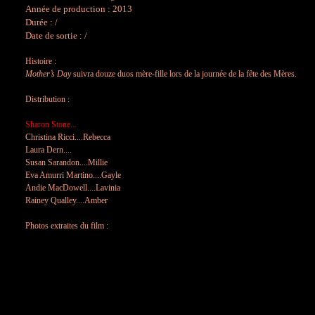
Année de production : 2013
Durée : /
Date de sortie : /
!
Histoire :
Mother’s Day
suivra douze duos mère-fille lors de la journée de la fête des Mères.
!
Distribution :
!
Sharon Stone...
Christina Ricci....Rebecca
Laura Dern....
Susan Sarandon....Millie
Eva Amurri Martino....Gayle
Andie MacDowell....Lavinia
Rainey Qualley....Ambe
r
!
Photos extraites du film :