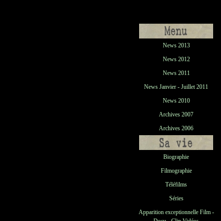
News 2013
News 2012
News 2011
News Janvier - Juillet 2011
News 2010
Archives 2007
Archives 2006
Biographie
Filmographie
Téléfilms
Séries
Apparition exceptionnelle Film -