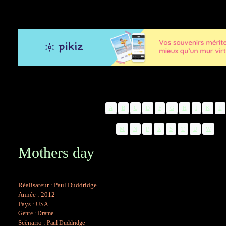
A
B
C
D
F
G
H
I
K
L
M
N
P
R
S
T
U
W
Mothers day
Réalisateur : Paul Duddridge
Année : 2012
Pays :
USA
Genre
:
Drame
Scènario :
Paul Duddridge