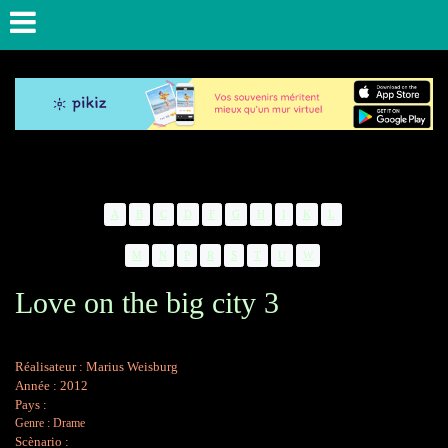
A
B
C
D
F
G
H
I
K
L
M
N
P
R
S
T
U
W
Love on the big city 3
Réalisateur :
Marius Weisburg
Année : 2012
Pays :
Genre
:
Drame
Scènario :