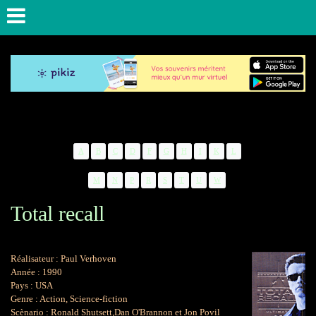
A
B
C
D
F
G
H
I
K
L
M
N
P
R
S
T
U
W
Total recall
Réalisateur : Paul Verhoven
Année : 1990
Pays : USA
Genre : Action, Science-fiction
Scènario : Ronald Shutsett,Dan O'Brannon et Jon Povil