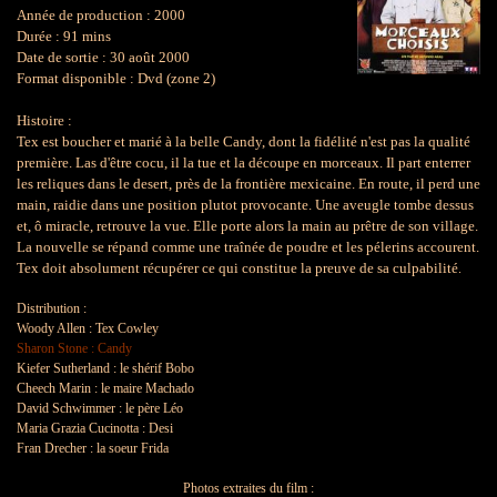
Année de production : 2000
Durée : 91 mins
Date de sortie : 30 août 2000
Format disponible : Dvd (zone 2)
l
Histoire :
Tex est boucher et marié à la belle Candy, dont la fidélité n'est pas la qualité
première. Las d'être cocu, il la tue et la découpe en morceaux. Il part enterrer
les reliques dans le desert, près de la frontière mexicaine. En route, il perd une
main, raidie dans une position plutot provocante. Une aveugle tombe dessus
et, ô miracle, retrouve la vue. Elle porte alors la main au prêtre de son village.
La nouvelle se répand comme une traînée de poudre et les pélerins accourent.
Tex doit absolument récupérer ce qui constitu
e la preuve de sa culpabilité
.
I
Distribution :
Woody Allen : Tex Cowley
Sharon Stone : Candy
Kiefer Sutherland : le shérif Bobo
Cheech Marin : le maire Machado
David Schwimmer : le père Léo
Maria Grazia Cucinotta : Desi
Fran Drecher : la soeur Frida
I
Photos extraites du film :