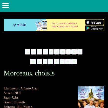
A
B
C
D
F
G
H
I
K
L
M
N
P
R
S
T
U
W
Morceaux choisis
Réalisateur : Alfonso Arau
Année : 2000
Pays : USA
Genre : Comédie
Scènario : Bill Wilson